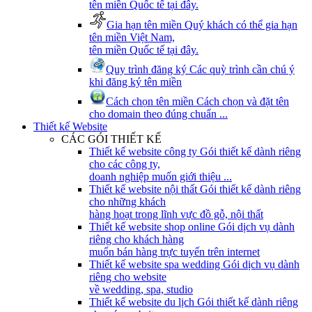
tên miền Quốc tế tại đây.
Gia hạn tên miền
Quý khách có thể gia hạn
tên miền Việt Nam,
tên miền Quốc tế tại đây.
Quy trình đăng ký
Các quỳ trình cần chú ý
khi đăng ký tên miền
Cách chọn tên miền
Cách chọn và đặt tên
cho domain theo đúng chuẩn ...
Thiết kế Website
CÁC GÓI THIẾT KẾ
Thiết kế website công ty
Gói thiết kế dành riêng
cho các công ty,
doanh nghiệp muốn giới thiệu ...
Thiết kế website nội thất
Gói thiết kế dành riêng
cho những khách
hàng hoạt trong lĩnh vực đồ gỗ, nội thất
Thiết kế website shop online
Gói dịch vụ dành
riêng cho khách hàng
muốn bán hàng trực tuyến trên internet
Thiết kế website spa wedding
Gói dịch vụ dành
riêng cho website
về wedding, spa, studio
Thiết kế website du lịch
Gói thiết kế dành riêng