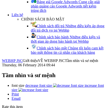
Bảng giá Google Adwords
Cung cấp giải
pháp quảng cáo Google Adwords tiết kiệm
trúng đích
Liên hệ
CHÍNH SÁCH BẢO MẬT
Chính sách đổi trả
Những điều kiện áp dụng
đổi trả dịch vụ tại Webhp
Chính sách bảo hành
Những điều kiện và
thời gian áp dụng bảo hành tại Webhp
Chính sách bảo mật
Chúng tôi luôn cam kết
bảo mật thông tin cá nhân của khách hàng
WEBHP JSC
Giới thiệu
VỀ WEBHP JSC
Tầm nhìn và sư mệnh
Thursday, 06 February 2014 09:44
Tầm nhìn và sư mệnh
font size
decrease font size
increase font
size
Print
Email
Rate this item