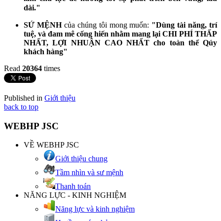
dài."
SỨ MỆNH
của chúng tôi mong muốn:
"Dùng tài năng, trí
tuệ, và đam mê cống hiến nhằm mang lại CHI PHÍ THẤP
NHẤT, LỢI NHUẬN CAO NHẤT cho toàn thể Qúy
khách hàng"
Read
20364
times
Published in
Giới thiệu
back to top
WEBHP JSC
VỀ WEBHP JSC
Giới thiệu chung
Tầm nhìn và sư mệnh
Thanh toán
NĂNG LỰC - KINH NGHIỆM
Năng lực và kinh nghiệm