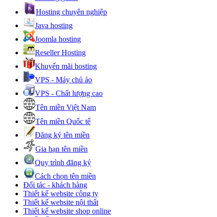
Hosting chuyên nghiệp
Java hosting
Joomla hosting
Reseller Hosting
Khuyến mãi hosting
VPS - Máy chủ ảo
VPS - Chất lượng cao
Tên miền Việt Nam
Tên miền Quốc tế
Đăng ký tên miền
Gia hạn tên miền
Quy trình đăng ký
Cách chọn tên miền
Đối tác - khách hàng
Thiết kế website công ty
Thiết kế website nội thất
Thiết kế website shop online