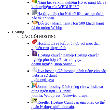
Năng lực và kinh nghiệm
Hồ sơ năng lực và
kinh nghiệm của WEBHP JSC
Hạ tầng máy chủ
Nơi dữ liệu các bạn được
bảo vệ an toàn
Đối tác - khách hàng
Hơn 500 khách hàng
đã tin tưởng Webhp
Hosting
CÁC GÓI HOSTING
Hosting giá rẻ
Rất phù hợp với mục đích
nghiên cứu, thực hành
Hosting chuyên nghiệp
Hosting chuyên
nghiệp phù hợp với các công ty,
doanh nghiệp, shop online ...
Java hosting
Gói hosting dành riêng cho các
website sử dụng
ngôn ngữ java
Joomla hosting
Dành riêng cho website sử
dụng ngôn ngữ PHP như:
joomla, Wordpress, Nukeviet, drupal...
Reseller Hosting
Cung cấp giải pháp có thể
quản lý được nhiều domain,