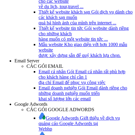
cho các website
về du lịch, tour,travel ...
Thiết kế website khách sạn
Gói dịch vụ dành cho
các khách sạn muốn
quả bá hình ảnh của mình trên internet ...
Thiết kế website tin tức
Gói website dành riêng
cho những khách
hàng muốn có một website tin tức ...
Mẫu website
Kho giao diện với hơn 1000 mẫu
website
được xây dựng sẵn để quý khách lựa chọn.
Email Server
CÁC GÓI EMAIL
Email cá nhân
Gói Email cá nhân rất phù hợp
cho khách hàng chỉ cần 1
địa chỉ Email để phục vụ công việc
Email doanh nghiệp
Gói Email dành riêng cho
những doanh nghiệp muốn triển
khai số lượng lớn các email
Google Adwords
CÁC GÓI GOOGLE ADWORDS
Google Adwords
Giới thiệu về dịch vụ
quảng cáo Google Adwords tại
Webhp