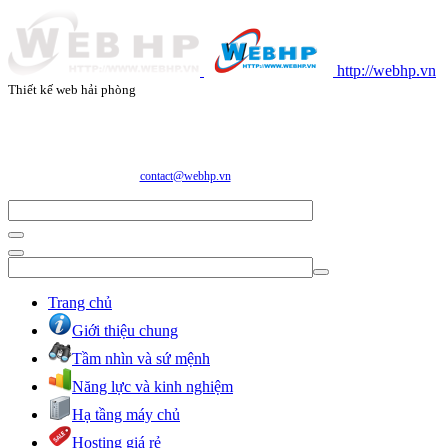
http://webhp.vn
Thiết kế web hải phòng
CÔNG TY CỔ PHẦN CÔNG NGHỆ VÀ DỊCH VỤ WEBHP
Địa chỉ: Số 05/47/81 Đà Nẵng, Phường Lạc Viên, Quận Ngô Quyền, TP. Hải Phòng
E-mail:
contact@webhp.vn
| Hotline: 0989.921.083
Trang chủ
Giới thiệu chung
Tầm nhìn và sứ mệnh
Năng lực và kinh nghiệm
Hạ tầng máy chủ
Hosting giá rẻ