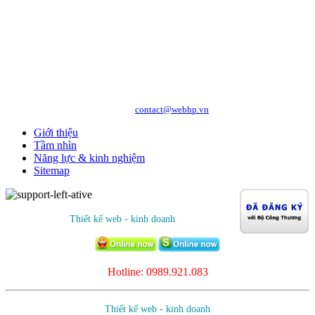
Copyright © 2010 WEBHP JSC, All Rights Reserved.
CÔNG TY CỔ PHẦN CÔNG NGHỆ VÀ DỊCH VỤ WEBHP
Địa chỉ: Số 05/47/81 Đà Nẵng, Phường Lạc Viên, Quận Ngô Quyền, TP. Hải
Phòng
Hotline: 0989.921.083 - 09.1441.6556
http://webhp.vn
Website:
| Email:
contact@webhp.vn
Giới thiệu
Tầm nhìn
Năng lực & kinh nghiệm
Sitemap
Thiết kế web - kinh doanh
Hotline: 0989.921.083
Thiết kế web - kinh doanh