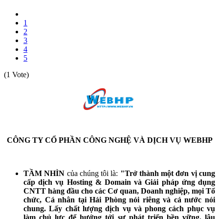
1
2
3
4
5
(1 Vote)
CÔNG TY CỔ PHẦN CÔNG NGHỆ VÀ DỊCH VỤ WEBHP
TẦM NHÌN
của chúng tôi là:
"Trở thành một đơn vị cung
cấp dịch vụ Hosting & Domain và Giải pháp ứng dụng
CNTT hàng đầu cho các Cơ quan, Doanh nghiệp, mọi Tổ
chức, Cá nhân tại Hải Phòng nói riêng và cả nước nói
chung. Lấy chất lượng dịch vụ và phong cách phục vụ
làm chủ lực để hướng tới sự phát triển bền vững, lâu