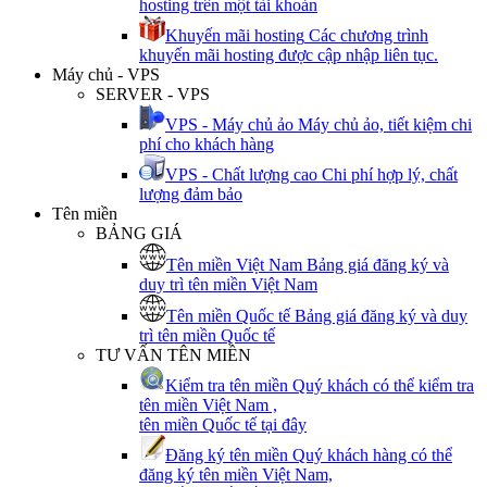
hosting trên một tài khoản
Khuyến mãi hosting
Các chương trình
khuyến mãi hosting được cập nhập liên tục.
Máy chủ - VPS
SERVER - VPS
VPS - Máy chủ ảo
Máy chủ ảo, tiết kiệm chi
phí cho khách hàng
VPS - Chất lượng cao
Chi phí hợp lý, chất
lượng đảm bảo
Tên miền
BẢNG GIÁ
Tên miền Việt Nam
Bảng giá đăng ký và
duy trì tên miền Việt Nam
Tên miền Quốc tế
Bảng giá đăng ký và duy
trì tên miền Quốc tế
TƯ VẤN TÊN MIỀN
Kiểm tra tên miền
Quý khách có thể kiểm tra
tên miền Việt Nam ,
tên miền Quốc tế tại đây
Đăng ký tên miền
Quý khách hàng có thể
đăng ký tên miền Việt Nam,