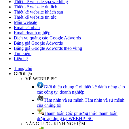
Thiết kế website spa wedding
Thiết kế website du lịch
Thiết kế website khách sạn
Thiết kế website tin tức
Mẫu website
Email cá nhân
Email doanh nghiệp
Dịch vụ quảng cáo Google Adwords
Bảng giá Google Adwords
Bảng giá Google Adwords theo vùng
Tìm kiếm
Liên hệ
Trang chủ
Giới thiệu
VỀ WEBHP JSC
Giới thiệu chung
Gói thiết kế dành riêng cho
các công ty, doanh nghiệp
Tầm nhìn và sư mệnh
Tầm nhìn và sứ mệnh
của chúng tôi
Thanh toán
Các phương thức thanh toán
được áp dụng tại WEBHP JSC
NĂNG LỰC - KINH NGHIỆM