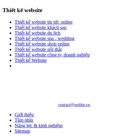
Thiết kế website
Thiết kế website tin tức online
Thiết kế website khách sạn
Thiết kế website du lịch
Thiết kế website spa - wedding
Thiết kế website shop online
Thiết kế website nội thất
Thiết kế website công ty, doanh nghiệp
Thiết kế Website
Copyright © 2010 WEBHP JSC, All Rights Reserved.
CÔNG TY CỔ PHẦN CÔNG NGHỆ VÀ DỊCH VỤ WEBHP
Địa chỉ: Số 05/47/81 Đà Nẵng, Phường Lạc Viên, Quận Ngô Quyền, TP. Hải
Phòng
Hotline: 0989.921.083 - 09.1441.6556
http://webhp.vn
Website:
| Email:
contact@webhp.vn
Giới thiệu
Tầm nhìn
Năng lực & kinh nghiệm
Sitemap