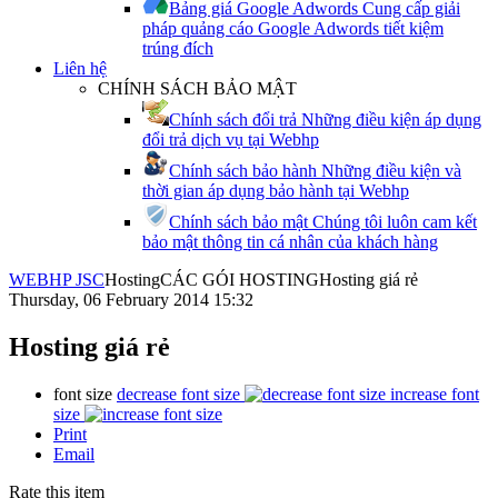
Bảng giá Google Adwords
Cung cấp giải
pháp quảng cáo Google Adwords tiết kiệm
trúng đích
Liên hệ
CHÍNH SÁCH BẢO MẬT
Chính sách đổi trả
Những điều kiện áp dụng
đổi trả dịch vụ tại Webhp
Chính sách bảo hành
Những điều kiện và
thời gian áp dụng bảo hành tại Webhp
Chính sách bảo mật
Chúng tôi luôn cam kết
bảo mật thông tin cá nhân của khách hàng
WEBHP JSC
Hosting
CÁC GÓI HOSTING
Hosting giá rẻ
Thursday, 06 February 2014 15:32
Hosting giá rẻ
font size
decrease font size
increase font
size
Print
Email
Rate this item