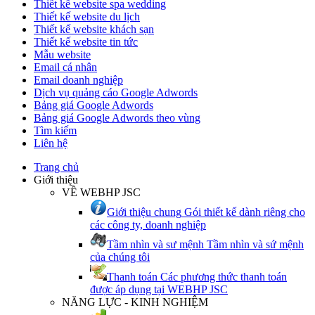
Thiết kế website spa wedding
Thiết kế website du lịch
Thiết kế website khách sạn
Thiết kế website tin tức
Mẫu website
Email cá nhân
Email doanh nghiệp
Dịch vụ quảng cáo Google Adwords
Bảng giá Google Adwords
Bảng giá Google Adwords theo vùng
Tìm kiếm
Liên hệ
Trang chủ
Giới thiệu
VỀ WEBHP JSC
Giới thiệu chung
Gói thiết kế dành riêng cho
các công ty, doanh nghiệp
Tầm nhìn và sư mệnh
Tầm nhìn và sứ mệnh
của chúng tôi
Thanh toán
Các phương thức thanh toán
được áp dụng tại WEBHP JSC
NĂNG LỰC - KINH NGHIỆM