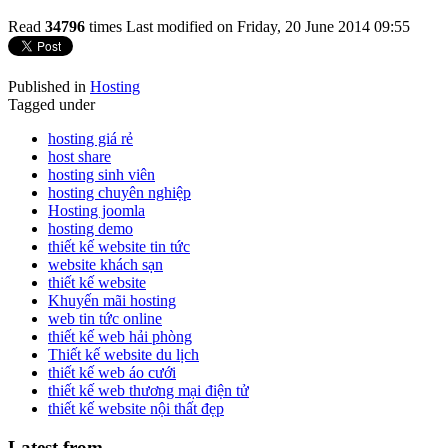
Read
34796
times
Last modified on Friday, 20 June 2014 09:55
Published in
Hosting
Tagged under
hosting giá rẻ
host share
hosting sinh viên
hosting chuyên nghiệp
Hosting joomla
hosting demo
thiết kế website tin tức
website khách sạn
thiết kế website
Khuyến mãi hosting
web tin tức online
thiết kế web hải phòng
Thiết kế website du lịch
thiết kế web áo cưới
thiết kế web thương mại điện tử
thiết kế website nội thất đẹp
Latest from