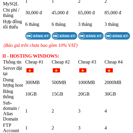
1
1
2
2
MySQL
Chi phí /
30,000 đ
45,000 đ
65,000 đ
85,000 đ
tháng
Hợp đồng
6 tháng
6 tháng
3 tháng
3 tháng
tối thiểu
(Báo giá trên chưa bao gồm 10% VAT)
II - HOSTING WINDOWS:
Thông tin
Cheap #1
Cheap #2
Cheap #3
Cheap #4
Server đặt
tại
Dung
300MB
500MB
1000MB
2000MB
lượng host
Băng
10GB
15GB
20GB
30GB
thông
Sub-
domain /
1
2
3
4
Alias
Domain
FTP
1
2
3
4
Account