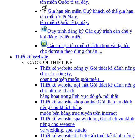
tên miền Quốc tế tại đây.
Gia hạn tên miền
Quý khách có thể gia hạn
tên miền Việt Nam,
tên miền Quốc tế tại đây.
Quy trình đăng ký
Các quỳ trình cần chú ý
khi đăng ký tên miền
Cách chọn tên miền
Cách chọn và đặt tên
cho domain theo đúng chuẩn ...
Thiết kế Website
CÁC GÓI THIẾT KẾ
Thiết kế website công ty
Gói thiết kế dành riêng
cho các công ty,
doanh nghiệp muốn giới thiệu ...
Thiết kế website nội thất
Gói thiết kế dành riêng
cho những khách
hàng hoạt trong lĩnh vực đồ gỗ, nội thất
Thiết kế website shop online
Gói dịch vụ dành
riêng cho khách hàng
muốn bán hàng trực tuyến trên internet
Thiết kế website spa wedding
Gói dịch vụ dành
riêng cho website
về wedding, spa, studio
Thiết kế website du lịch
Gói thiết kế dành riêng