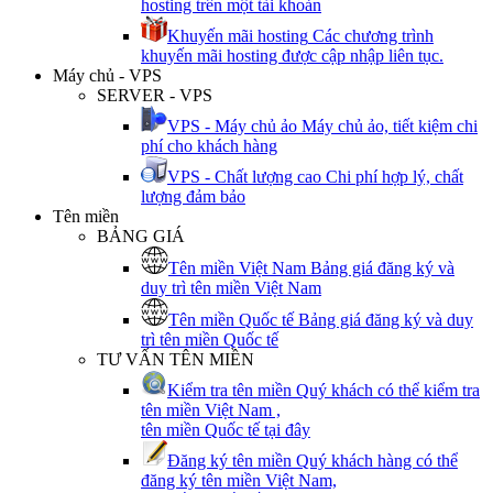
hosting trên một tài khoản
Khuyến mãi hosting
Các chương trình
khuyến mãi hosting được cập nhập liên tục.
Máy chủ - VPS
SERVER - VPS
VPS - Máy chủ ảo
Máy chủ ảo, tiết kiệm chi
phí cho khách hàng
VPS - Chất lượng cao
Chi phí hợp lý, chất
lượng đảm bảo
Tên miền
BẢNG GIÁ
Tên miền Việt Nam
Bảng giá đăng ký và
duy trì tên miền Việt Nam
Tên miền Quốc tế
Bảng giá đăng ký và duy
trì tên miền Quốc tế
TƯ VẤN TÊN MIỀN
Kiểm tra tên miền
Quý khách có thể kiểm tra
tên miền Việt Nam ,
tên miền Quốc tế tại đây
Đăng ký tên miền
Quý khách hàng có thể
đăng ký tên miền Việt Nam,