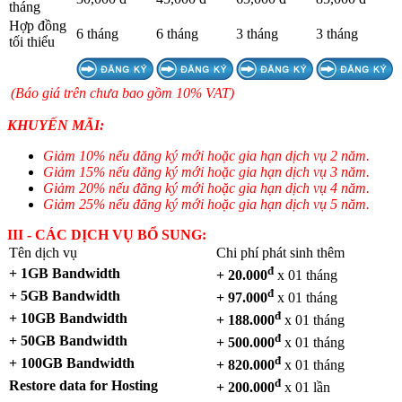
tháng
Hợp đồng
6 tháng
6 tháng
3 tháng
3 tháng
tối thiểu
(Báo giá trên chưa bao gồm 10% VAT)
KHUYẾN MÃI:
Giảm 10% nếu đăng ký mới hoặc gia hạn dịch vụ 2 năm.
Giảm 15% nếu đăng ký mới hoặc gia hạn dịch vụ 3 năm.
Giảm 20% nếu đăng ký mới hoặc gia hạn dịch vụ 4 năm.
Giảm 25% nếu đăng ký mới hoặc gia hạn dịch vụ 5 năm.
III - CÁC DỊCH VỤ BỔ SUNG:
Tên dịch vụ
Chi phí phát sinh thêm
đ
+ 1GB Bandwidth
+ 20.000
x 01 tháng
đ
+ 5GB Bandwidth
+ 97.000
x 01 tháng
đ
+ 10GB Bandwidth
+ 188.000
x 01 tháng
đ
+ 50GB Bandwidth
+ 500.000
x 01 tháng
đ
+ 100GB Bandwidth
+ 820.000
x 01 tháng
đ
Restore data for Hosting
+ 200.000
x 01 lần