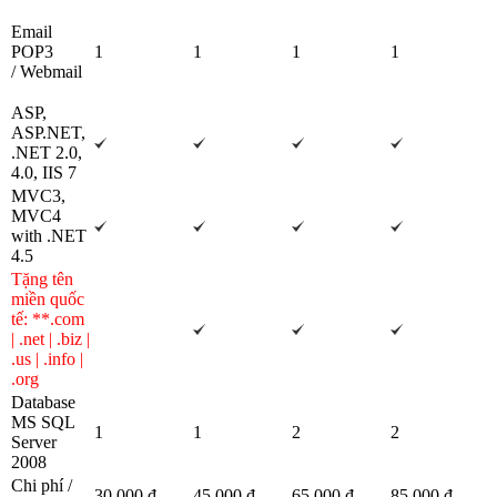
Email
POP3
1
1
1
1
/ Webmail
ASP,
ASP.NET,
.NET 2.0,
4.0, IIS 7
MVC3,
MVC4
with .NET
4.5
Tặng tên
miền quốc
tế: **.com
| .net | .biz |
.us | .info |
.org
Database
MS SQL
1
1
2
2
Server
2008
Chi phí /
30,000 đ
45,000 đ
65,000 đ
85,000 đ