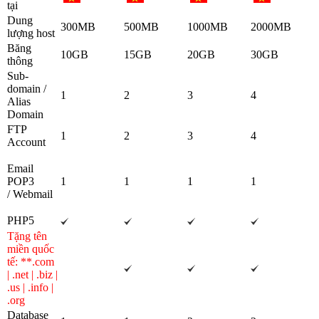
tại
Dung
300MB
500MB
1000MB
2000MB
lượng host
Băng
10GB
15GB
20GB
30GB
thông
Sub-
domain /
1
2
3
4
Alias
Domain
FTP
1
2
3
4
Account
Email
POP3
1
1
1
1
/ Webmail
PHP5
Tặng tên
miền quốc
tế: **.com
| .net | .biz |
.us | .info |
.org
Database