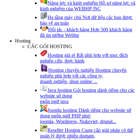
Năng lực và kinh nghiệm
Hồ sơ năng lực và
kinh nghiệm của WEBHP JSC
Hạ tầng máy chủ
Nơi dữ liệu các bạn được
bảo vệ an toàn
Đối tác - khách hàng
Hơn 500 khách hàng
đã tin tưởng Webhp
Hosting
CÁC GÓI HOSTING
Hosting giá rẻ
Rất phù hợp với mục đích
nghiên cứu, thực hành
Hosting chuyên nghiệp
Hosting chuyên
nghiệp phù hợp với các công ty,
doanh nghiệp, shop online ...
Java hosting
Gói hosting dành riêng cho các
website sử dụng
ngôn ngữ java
Joomla hosting
Dành riêng cho website sử
dụng ngôn ngữ PHP như:
joomla, Wordpress, Nukeviet, drupal...
Reseller Hosting
Cung cấp giải pháp có thể
quản lý được nhiều domain,