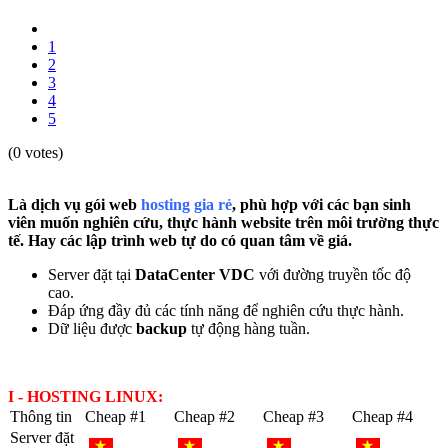
1
2
3
4
5
(0 votes)
Là dịch vụ gói
web
hosting gia rẻ
, phù hợp với các bạn sinh
viên muốn nghiên cứu, thực hành website trên môi trường thực
tế. Hay các lập trình web tự do có quan tâm về giá.
Server đặt tại
DataCenter VDC
với đường truyền tốc độ
cao.
Đáp ứng đầy đủ các tính năng để nghiên cứu thực hành.
Dữ liệu được
backup
tự động hàng tuần.
I - HOSTING LINUX:
Thông tin
Cheap #1
Cheap #2
Cheap #3
Cheap #4
Server đặt