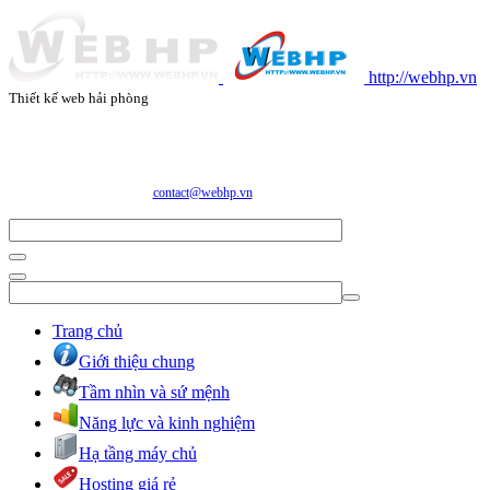
http://webhp.vn
Thiết kế web hải phòng
CÔNG TY CỔ PHẦN CÔNG NGHỆ VÀ DỊCH VỤ WEBHP
Địa chỉ: Số 05/47/81 Đà Nẵng, Phường Lạc Viên, Quận Ngô Quyền, TP. Hải Phòng
E-mail:
contact@webhp.vn
| Hotline: 0989.921.083
Trang chủ
Giới thiệu chung
Tầm nhìn và sứ mệnh
Năng lực và kinh nghiệm
Hạ tầng máy chủ
Hosting giá rẻ