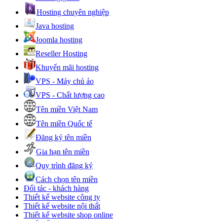
Hosting chuyên nghiệp
Java hosting
Joomla hosting
Reseller Hosting
Khuyến mãi hosting
VPS - Máy chủ ảo
VPS - Chất lượng cao
Tên miền Việt Nam
Tên miền Quốc tế
Đăng ký tên miền
Gia hạn tên miền
Quy trình đăng ký
Cách chọn tên miền
Đối tác - khách hàng
Thiết kế website công ty
Thiết kế website nội thất
Thiết kế website shop online