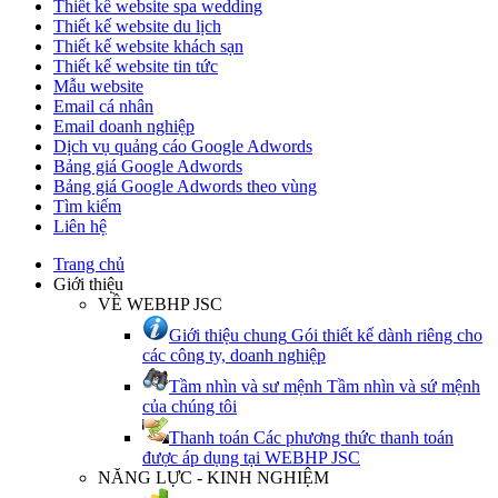
Thiết kế website spa wedding
Thiết kế website du lịch
Thiết kế website khách sạn
Thiết kế website tin tức
Mẫu website
Email cá nhân
Email doanh nghiệp
Dịch vụ quảng cáo Google Adwords
Bảng giá Google Adwords
Bảng giá Google Adwords theo vùng
Tìm kiếm
Liên hệ
Trang chủ
Giới thiệu
VỀ WEBHP JSC
Giới thiệu chung
Gói thiết kế dành riêng cho
các công ty, doanh nghiệp
Tầm nhìn và sư mệnh
Tầm nhìn và sứ mệnh
của chúng tôi
Thanh toán
Các phương thức thanh toán
được áp dụng tại WEBHP JSC
NĂNG LỰC - KINH NGHIỆM