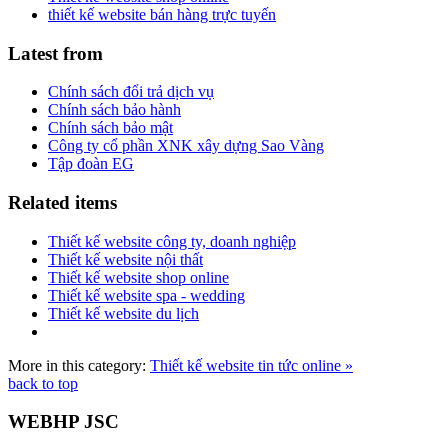
thiết kế website bán hàng trực tuyến
Latest from
Chính sách đổi trả dịch vụ
Chính sách bảo hành
Chính sách bảo mật
Công ty cổ phần XNK xây dựng Sao Vàng
Tập đoàn EG
Related items
Thiết kế website công ty, doanh nghiệp
Thiết kế website nội thất
Thiết kế website shop online
Thiết kế website spa - wedding
Thiết kế website du lịch
More in this category:
Thiết kế website tin tức online »
back to top
WEBHP JSC