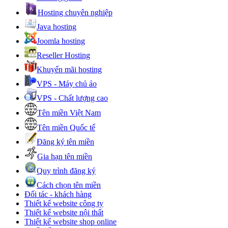
Hosting chuyên nghiệp
Java hosting
Joomla hosting
Reseller Hosting
Khuyến mãi hosting
VPS - Máy chủ ảo
VPS - Chất lượng cao
Tên miền Việt Nam
Tên miền Quốc tế
Đăng ký tên miền
Gia hạn tên miền
Quy trình đăng ký
Cách chọn tên miền
Đối tác - khách hàng
Thiết kế website công ty
Thiết kế website nội thất
Thiết kế website shop online