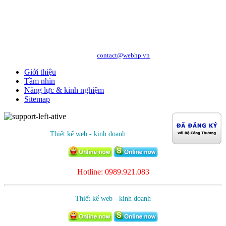
Copyright © 2010 WEBHP JSC, All Rights Reserved.
CÔNG TY CỔ PHẦN CÔNG NGHỆ VÀ DỊCH VỤ WEBHP
Địa chỉ: Số 05/47/81 Đà Nẵng, Phường Lạc Viên, Quận Ngô Quyền, TP. Hải
Phòng
Hotline: 0989.921.083 - 09.1441.6556
http://webhp.vn
Website:
| Email:
contact@webhp.vn
Giới thiệu
Tầm nhìn
Năng lực & kinh nghiệm
Sitemap
Thiết kế web - kinh doanh
Hotline: 0989.921.083
Thiết kế web - kinh doanh