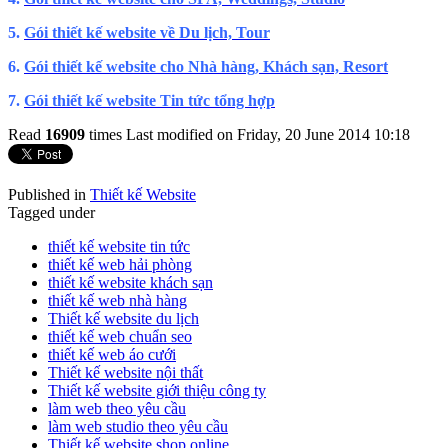
5.
Gói thiết kế website về Du lịch, Tour
6.
Gói thiết kế website cho Nhà hàng, Khách sạn, Resort
7.
Gói thiết kế website Tin tức tổng hợp
Read
16909
times
Last modified on Friday, 20 June 2014 10:18
Published in
Thiết kế Website
Tagged under
thiết kế website tin tức
thiết kế web hải phòng
thiết kế website khách sạn
thiết kế web nhà hàng
Thiết kế website du lịch
thiết kế web chuẩn seo
thiết kế web áo cưới
Thiết kế website nội thất
Thiết kế website giới thiệu công ty
làm web theo yêu cầu
làm web studio theo yêu cầu
Thiết kế website shop online