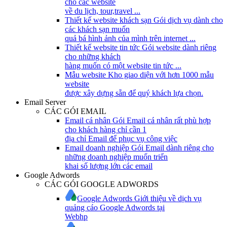
cho các website
về du lịch, tour,travel ...
Thiết kế website khách sạn
Gói dịch vụ dành cho
các khách sạn muốn
quả bá hình ảnh của mình trên internet ...
Thiết kế website tin tức
Gói website dành riêng
cho những khách
hàng muốn có một website tin tức ...
Mẫu website
Kho giao diện với hơn 1000 mẫu
website
được xây dựng sẵn để quý khách lựa chọn.
Email Server
CÁC GÓI EMAIL
Email cá nhân
Gói Email cá nhân rất phù hợp
cho khách hàng chỉ cần 1
địa chỉ Email để phục vụ công việc
Email doanh nghiệp
Gói Email dành riêng cho
những doanh nghiệp muốn triển
khai số lượng lớn các email
Google Adwords
CÁC GÓI GOOGLE ADWORDS
Google Adwords
Giới thiệu về dịch vụ
quảng cáo Google Adwords tại
Webhp