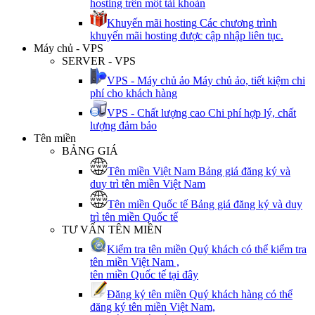
hosting trên một tài khoản
Khuyến mãi hosting
Các chương trình
khuyến mãi hosting được cập nhập liên tục.
Máy chủ - VPS
SERVER - VPS
VPS - Máy chủ ảo
Máy chủ ảo, tiết kiệm chi
phí cho khách hàng
VPS - Chất lượng cao
Chi phí hợp lý, chất
lượng đảm bảo
Tên miền
BẢNG GIÁ
Tên miền Việt Nam
Bảng giá đăng ký và
duy trì tên miền Việt Nam
Tên miền Quốc tế
Bảng giá đăng ký và duy
trì tên miền Quốc tế
TƯ VẤN TÊN MIỀN
Kiểm tra tên miền
Quý khách có thể kiểm tra
tên miền Việt Nam ,
tên miền Quốc tế tại đây
Đăng ký tên miền
Quý khách hàng có thể
đăng ký tên miền Việt Nam,