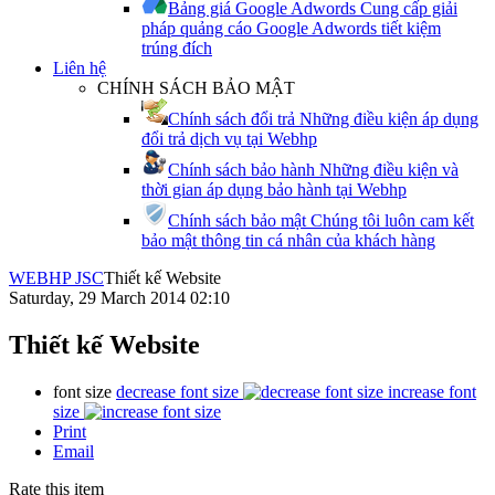
Bảng giá Google Adwords
Cung cấp giải
pháp quảng cáo Google Adwords tiết kiệm
trúng đích
Liên hệ
CHÍNH SÁCH BẢO MẬT
Chính sách đổi trả
Những điều kiện áp dụng
đổi trả dịch vụ tại Webhp
Chính sách bảo hành
Những điều kiện và
thời gian áp dụng bảo hành tại Webhp
Chính sách bảo mật
Chúng tôi luôn cam kết
bảo mật thông tin cá nhân của khách hàng
WEBHP JSC
Thiết kế Website
Saturday, 29 March 2014 02:10
Thiết kế Website
font size
decrease font size
increase font
size
Print
Email
Rate this item