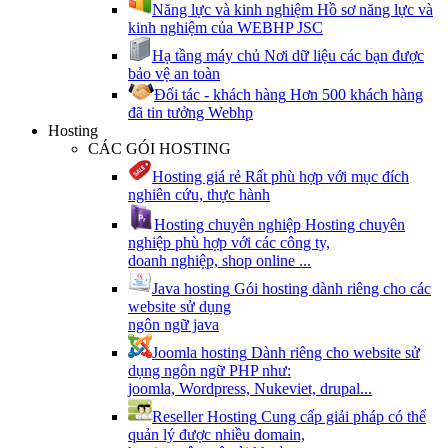
Năng lực và kinh nghiệm
Hồ sơ năng lực và
kinh nghiệm của WEBHP JSC
Hạ tầng máy chủ
Nơi dữ liệu các bạn được
bảo vệ an toàn
Đối tác - khách hàng
Hơn 500 khách hàng
đã tin tưởng Webhp
Hosting
CÁC GÓI HOSTING
Hosting giá rẻ
Rất phù hợp với mục đích
nghiên cứu, thực hành
Hosting chuyên nghiệp
Hosting chuyên
nghiệp phù hợp với các công ty,
doanh nghiệp, shop online ...
Java hosting
Gói hosting dành riêng cho các
website sử dụng
ngôn ngữ java
Joomla hosting
Dành riêng cho website sử
dụng ngôn ngữ PHP như:
joomla, Wordpress, Nukeviet, drupal...
Reseller Hosting
Cung cấp giải pháp có thể
quản lý được nhiều domain,