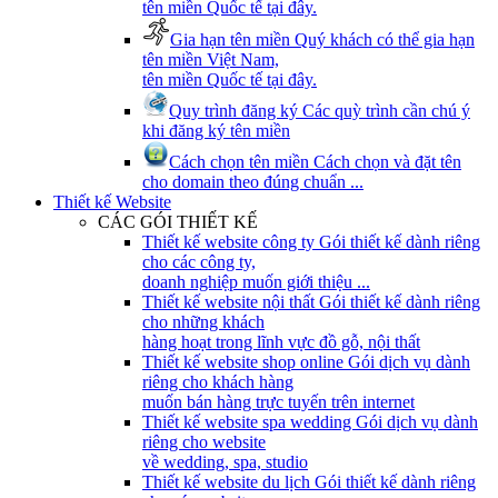
tên miền Quốc tế tại đây.
Gia hạn tên miền
Quý khách có thể gia hạn
tên miền Việt Nam,
tên miền Quốc tế tại đây.
Quy trình đăng ký
Các quỳ trình cần chú ý
khi đăng ký tên miền
Cách chọn tên miền
Cách chọn và đặt tên
cho domain theo đúng chuẩn ...
Thiết kế Website
CÁC GÓI THIẾT KẾ
Thiết kế website công ty
Gói thiết kế dành riêng
cho các công ty,
doanh nghiệp muốn giới thiệu ...
Thiết kế website nội thất
Gói thiết kế dành riêng
cho những khách
hàng hoạt trong lĩnh vực đồ gỗ, nội thất
Thiết kế website shop online
Gói dịch vụ dành
riêng cho khách hàng
muốn bán hàng trực tuyến trên internet
Thiết kế website spa wedding
Gói dịch vụ dành
riêng cho website
về wedding, spa, studio
Thiết kế website du lịch
Gói thiết kế dành riêng