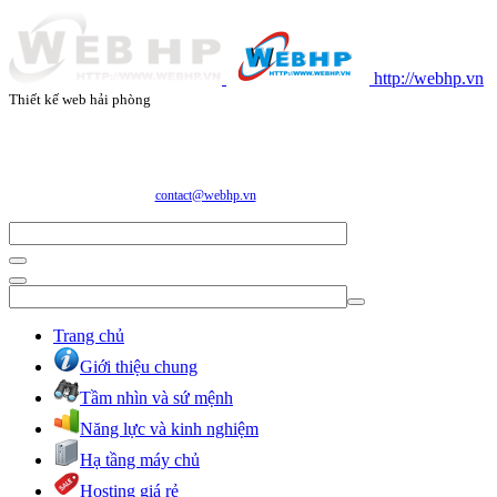
http://webhp.vn
Thiết kế web hải phòng
CÔNG TY CỔ PHẦN CÔNG NGHỆ VÀ DỊCH VỤ WEBHP
Địa chỉ: Số 05/47/81 Đà Nẵng, Phường Lạc Viên, Quận Ngô Quyền, TP. Hải Phòng
E-mail:
contact@webhp.vn
| Hotline: 0989.921.083
Trang chủ
Giới thiệu chung
Tầm nhìn và sứ mệnh
Năng lực và kinh nghiệm
Hạ tầng máy chủ
Hosting giá rẻ