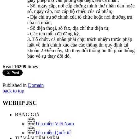
giấy phép mở văn phòng đại diện; tên cá nhân;
- Số, ngày cấp, nơi cấp chứng minh thư nhân dân hoặc
số, ngày cấp, nơi cấp hộ chiếu của cá nhân;
- Địa chỉ trụ sở chính của tổ chức hoặc nơi thường trú
của cá nhân;
- Số điện thoại, số fax, địa chỉ thư điện tử;
- Các tên miền đã đăng ký.
3. Tổ chức, cá nhân phải chịu trách nhiệm trước pháp
luật về tính chính xác của các thông tin quy định tại
khoản 2 Điều này, khi thay đổi thông tin thì phải thông
báo về sự thay đổi đó.
Read
16209
times
Published in
Domain
back to top
WEBHP JSC
BẢNG GIÁ
Tên miền Việt Nam
Tên miền Quốc tế
TƯ VẤN TÊN MIỀN