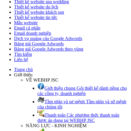
Thiết kế website spa wedding
Thiết kế website du lịch
Thiết kế website khách sạn
Thiết kế website tin tức
Mẫu website
Email cá nhân
Email doanh nghiệp
Dịch vụ quảng cáo Google Adwords
Bảng giá Google Adwords
Bảng giá Google Adwords theo vùng
Tìm kiếm
Liên hệ
Trang chủ
Giới thiệu
VỀ WEBHP JSC
Giới thiệu chung
Gói thiết kế dành riêng cho
các công ty, doanh nghiệp
Tầm nhìn và sư mệnh
Tầm nhìn và sứ mệnh
của chúng tôi
Thanh toán
Các phương thức thanh toán
được áp dụng tại WEBHP JSC
NĂNG LỰC - KINH NGHIỆM