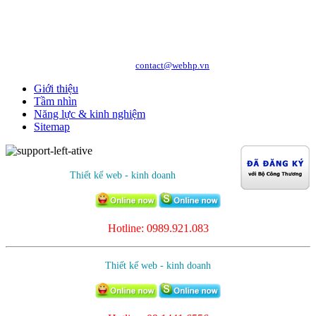
CÔNG TY CỔ PHẦN CÔNG NGHỆ VÀ DỊCH VỤ WEBHP
Địa chỉ: Số 05/47/81 Đà Nẵng, Phường Lạc Viên, Quận Ngô Quyền, TP. Hải
Phòng
Hotline: 0989.921.083 - 09.1441.6556
http://webhp.vn
Website:
| Email:
contact@webhp.vn
Giới thiệu
Tầm nhìn
Năng lực & kinh nghiệm
Sitemap
Thiết kế web - kinh doanh
Hotline: 0989.921.083
Thiết kế web - kinh doanh