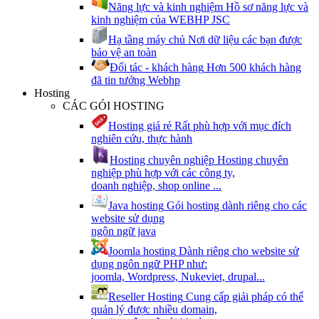
Năng lực và kinh nghiệm
Hồ sơ năng lực và
kinh nghiệm của WEBHP JSC
Hạ tầng máy chủ
Nơi dữ liệu các bạn được
bảo vệ an toàn
Đối tác - khách hàng
Hơn 500 khách hàng
đã tin tưởng Webhp
Hosting
CÁC GÓI HOSTING
Hosting giá rẻ
Rất phù hợp với mục đích
nghiên cứu, thực hành
Hosting chuyên nghiệp
Hosting chuyên
nghiệp phù hợp với các công ty,
doanh nghiệp, shop online ...
Java hosting
Gói hosting dành riêng cho các
website sử dụng
ngôn ngữ java
Joomla hosting
Dành riêng cho website sử
dụng ngôn ngữ PHP như:
joomla, Wordpress, Nukeviet, drupal...
Reseller Hosting
Cung cấp giải pháp có thể
quản lý được nhiều domain,