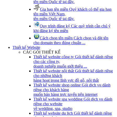
tên miền Quốc tế tại đây.
Gia hạn tên miền
Quý khách có thể gia hạn
tên miền Việt Nam,
tên miền Quốc tế tại đây.
Quy trình đăng ký
Các quỳ trình cần chú ý
khi đăng ký tên miền
Cách chọn tên miền
Cách chọn và đặt tên
cho domain theo đúng chuẩn ...
Thiết kế Website
CÁC GÓI THIẾT KẾ
Thiết kế website công ty
Gói thiết kế dành riêng
cho các công ty,
doanh nghiệp muốn giới thiệu ...
Thiết kế website nội thất
Gói thiết kế dành riêng
cho những khách
hàng hoạt trong lĩnh vực đồ gỗ, nội thất
Thiết kế website shop online
Gói dịch vụ dành
riêng cho khách hàng
muốn bán hàng trực tuyến trên internet
Thiết kế website spa wedding
Gói dịch vụ dành
riêng cho website
về wedding, spa, studio
Thiết kế website du lịch
Gói thiết kế dành riêng