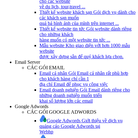
cho các website
về du lịch, tour,travel ...
Thiết kế website khách sạn
Gói dịch vụ dành cho
các khách sạn muốn
quả bá hình ảnh của mình trên internet ...
Thiết kế website tin tức
Gói website dành riêng
cho những khách
hàng muốn có một website tin tức ...
Mẫu website
Kho giao diện với hơn 1000 mẫu
website
được xây dựng sẵn để quý khách lựa chọn.
Email Server
CÁC GÓI EMAIL
Email cá nhân
Gói Email cá nhân rất phù hợp
cho khách hàng chỉ cần 1
địa chỉ Email để phục vụ công việc
Email doanh nghiệp
Gói Email dành riêng cho
những doanh nghiệp muốn triển
khai số lượng lớn các email
Google Adwords
CÁC GÓI GOOGLE ADWORDS
Google Adwords
Giới thiệu về dịch vụ
quảng cáo Google Adwords tại
Webhp