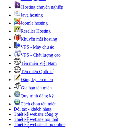
Hosting chuyên nghiệp
Java hosting
Joomla hosting
Reseller Hosting
Khuyến mãi hosting
VPS - Máy chủ ảo
VPS - Chất lượng cao
Tên miền Việt Nam
Tên miền Quốc tế
Đăng ký tên miền
Gia hạn tên miền
Quy trình đăng ký
Cách chọn tên miền
Đối tác - khách hàng
Thiết kế website công ty
Thiết kế website nội thất
Thiết kế website shop online