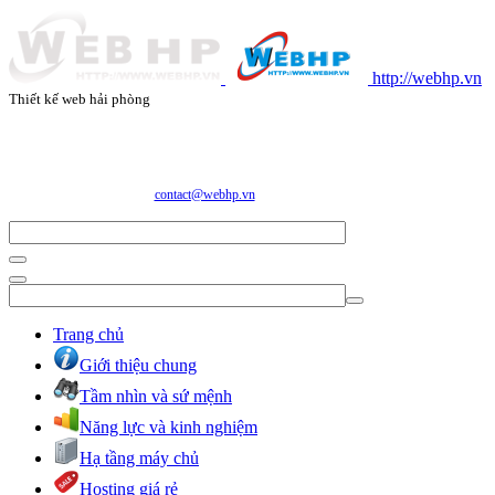
http://webhp.vn
Thiết kế web hải phòng
CÔNG TY CỔ PHẦN CÔNG NGHỆ VÀ DỊCH VỤ WEBHP
Địa chỉ: Số 05/47/81 Đà Nẵng, Phường Lạc Viên, Quận Ngô Quyền, TP. Hải Phòng
E-mail:
contact@webhp.vn
| Hotline: 0989.921.083
Trang chủ
Giới thiệu chung
Tầm nhìn và sứ mệnh
Năng lực và kinh nghiệm
Hạ tầng máy chủ
Hosting giá rẻ