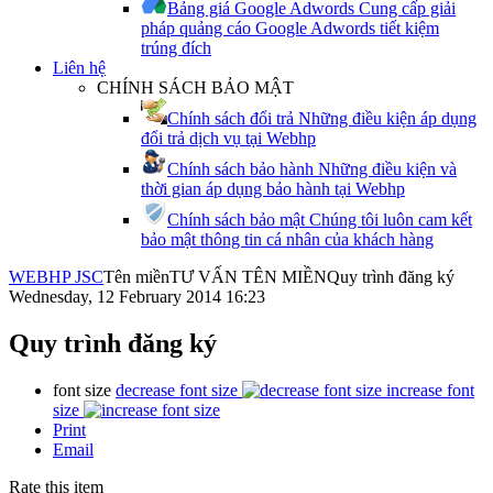
Bảng giá Google Adwords
Cung cấp giải
pháp quảng cáo Google Adwords tiết kiệm
trúng đích
Liên hệ
CHÍNH SÁCH BẢO MẬT
Chính sách đổi trả
Những điều kiện áp dụng
đổi trả dịch vụ tại Webhp
Chính sách bảo hành
Những điều kiện và
thời gian áp dụng bảo hành tại Webhp
Chính sách bảo mật
Chúng tôi luôn cam kết
bảo mật thông tin cá nhân của khách hàng
WEBHP JSC
Tên miền
TƯ VẤN TÊN MIỀN
Quy trình đăng ký
Wednesday, 12 February 2014 16:23
Quy trình đăng ký
font size
decrease font size
increase font
size
Print
Email
Rate this item