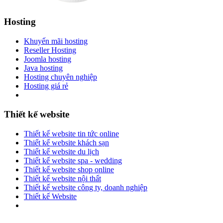
Hosting
Khuyến mãi hosting
Reseller Hosting
Joomla hosting
Java hosting
Hosting chuyên nghiệp
Hosting giá rẻ
Thiết kế website
Thiết kế website tin tức online
Thiết kế website khách sạn
Thiết kế website du lịch
Thiết kế website spa - wedding
Thiết kế website shop online
Thiết kế website nội thất
Thiết kế website công ty, doanh nghiệp
Thiết kế Website
Copyright © 2010 WEBHP JSC, All Rights Reserved.