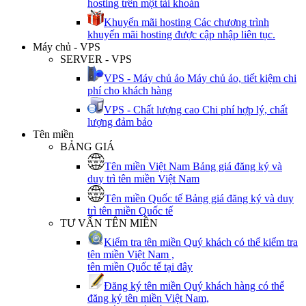
hosting trên một tài khoản
Khuyến mãi hosting
Các chương trình
khuyến mãi hosting được cập nhập liên tục.
Máy chủ - VPS
SERVER - VPS
VPS - Máy chủ ảo
Máy chủ ảo, tiết kiệm chi
phí cho khách hàng
VPS - Chất lượng cao
Chi phí hợp lý, chất
lượng đảm bảo
Tên miền
BẢNG GIÁ
Tên miền Việt Nam
Bảng giá đăng ký và
duy trì tên miền Việt Nam
Tên miền Quốc tế
Bảng giá đăng ký và duy
trì tên miền Quốc tế
TƯ VẤN TÊN MIỀN
Kiểm tra tên miền
Quý khách có thể kiểm tra
tên miền Việt Nam ,
tên miền Quốc tế tại đây
Đăng ký tên miền
Quý khách hàng có thể
đăng ký tên miền Việt Nam,