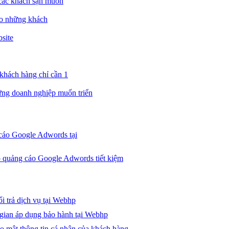
các khách sạn muốn
ho những khách
site
 khách hàng chỉ cần 1
ững doanh nghiệp muốn triển
 cáo Google Adwords tại
p quảng cáo Google Adwords tiết kiệm
i trả dịch vụ tại Webhp
 gian áp dụng bảo hành tại Webhp
o mật thông tin cá nhân của khách hàng