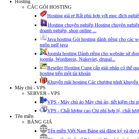
Hosting
CÁC GÓI HOSTING
Hosting giá rẻ
Rất phù hợp với mục đích nghiê
Hosting chuyên nghiệp
Hosting chuyên nghiệp
doanh nghiệp, shop online ...
Java hosting
Gói hosting dành riêng cho các w
ngôn ngữ java
Joomla hosting
Dành riêng cho website sử dụ
joomla, Wordpress, Nukeviet, drupal...
Reseller Hosting
Cung cấp giải pháp có thể qu
hosting trên một tài khoản
Khuyến mãi hosting
Các chương trình khuyến 
Máy chủ - VPS
SERVER - VPS
VPS - Máy chủ ảo
Máy chủ ảo, tiết kiệm chi 
VPS - Chất lượng cao
Chi phí hợp lý, chất lư
Tên miền
BẢNG GIÁ
Tên miền Việt Nam
Bảng giá đăng ký và duy 