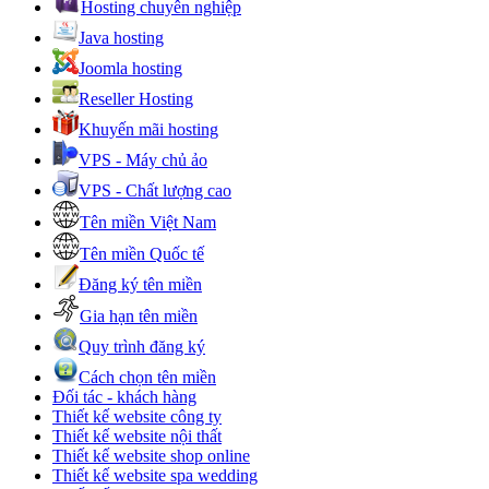
Hosting chuyên nghiệp
Java hosting
Joomla hosting
Reseller Hosting
Khuyến mãi hosting
VPS - Máy chủ ảo
VPS - Chất lượng cao
Tên miền Việt Nam
Tên miền Quốc tế
Đăng ký tên miền
Gia hạn tên miền
Quy trình đăng ký
Cách chọn tên miền
Đối tác - khách hàng
Thiết kế website công ty
Thiết kế website nội thất
Thiết kế website shop online
Thiết kế website spa wedding