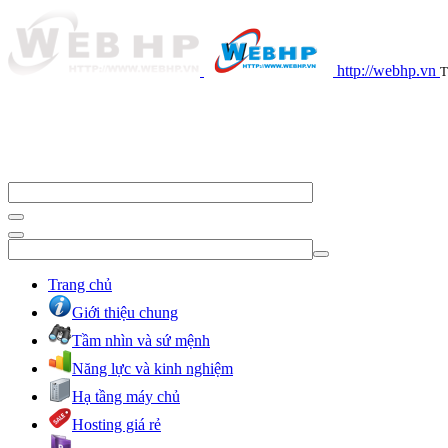
http://webhp.vn
T
Trang chủ
Giới thiệu chung
Tầm nhìn và sứ mệnh
Năng lực và kinh nghiệm
Hạ tầng máy chủ
Hosting giá rẻ